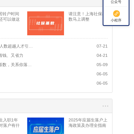
公众号
 居转户时间
请注意！上海社保基
还可以做这
数马上调整
小程序
2025上海居转户新政：居转户人数超越人才引进！最快 3 个月拿户口
07-21
省钱、又省力
04-21
五一后，一定要提高社保缴费基数，关系你落户成败
05-09
06-05
06-05
生入职1年
2025年应届生落户上
对落户有什
海政策及办理全指南